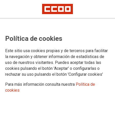
Política de cookies
Este sitio usa cookies propias y de terceros para facilitar
Participación del sector de
la navegación y obtener información de estadísticas de
carretera y logística en un Taller
uso de nuestros visitantes. Puedes aceptar todas las
cookies pulsando el botón 'Aceptar' o configurarlas o
organizado por EVA-ETF
rechazar su uso pulsando el botón 'Configurar cookies'
Para más información consulta nuestra
Política de
El sector de carretera y logística ha acudido a Budapest al
cookies
Taller sobre la “Transformación digital en operaciones y su
impacto en el trabajo en el Transporte Público Urbano”, los
días 3 y 4 de octubre de 2019, Taller impartido por EVA,
Europaische Akademie.