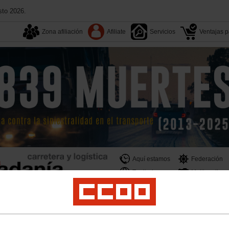
sto 2026.
Zona afiliación
Afiliate
Servicios
Ventajas pa
Aquí estamos
Federación
Territorios
Multimedia
ogística
Campañas
Formación
Documentos
Convenios