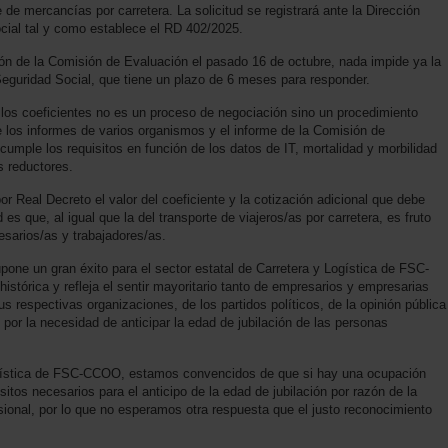
 de mercancías por carretera. La solicitud se registrará ante la Dirección
cial tal y como establece el RD 402/2025.
ión de la Comisión de Evaluación el pasado 16 de octubre, nada impide ya la
a Seguridad Social, que tiene un plazo de 6 meses para responder.
 los coeficientes no es un proceso de negociación sino un procedimiento
e los informes de varios organismos y el informe de la Comisión de
 cumple los requisitos en función de los datos de IT, mortalidad y morbilidad
s reductores.
or Real Decreto el valor del coeficiente y la cotización adicional que debe
 es que, al igual que la del transporte de viajeros/as por carretera, es fruto
esarios/as y trabajadores/as.
upone un gran éxito para el sector estatal de Carretera y Logística de FSC-
istórica y refleja el sentir mayoritario tanto de empresarios y empresarias
s respectivas organizaciones, de los partidos políticos, de la opinión pública
 por la necesidad de anticipar la edad de jubilación de las personas
Logística de FSC-CCOO, estamos convencidos de que si hay una ocupación
itos necesarios para el anticipo de la edad de jubilación por razón de la
esional, por lo que no esperamos otra respuesta que el justo reconocimiento