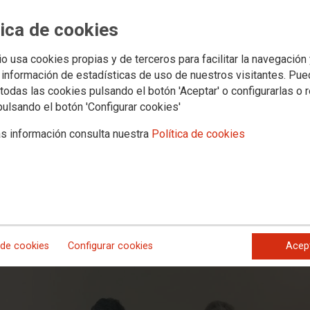
d para aplicar coeficientes reductor
los conductores del transporte de me
tica de cookies
de los coeficientes no es un proceso de negociación sino un procedimiento ad
io usa cookies propias y de terceros para facilitar la navegación
e por Real Decreto el valor del coeficiente y la cotización adicional que debe 
 información de estadísticas de uso de nuestros visitantes. Pu
todas las cookies pulsando el botón 'Aceptar' o configurarlas o 
a supone un gran éxito para el sector estatal de Carretera y Logística 
pulsando el botón 'Configurar cookies'
s información consulta nuestra
Política de cookies
 de cookies
Configurar cookies
Acep