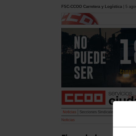
FSC-CCOO Carretera y Logística
| 5 ago
Noticias
Secciones Sindicales
Urbano
L
Noticias