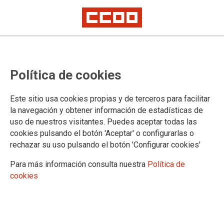
Política de cookies
Este sitio usa cookies propias y de terceros para facilitar
CCOO denuncia a DHL PARCEL por
la navegación y obtener información de estadísticas de
los incumplimientos laborales y de
uso de nuestros visitantes. Puedes aceptar todas las
cookies pulsando el botón 'Aceptar' o configurarlas o
prevención de riesgos en sus
rechazar su uso pulsando el botón 'Configurar cookies'
departamentos de atención al
Para más información consulta nuestra
Política de
cliente
cookies
La consecuencia de las políticas restrictivas de ahorro de
costes impuestas por el Grupo DHL ha supuesto un aumento