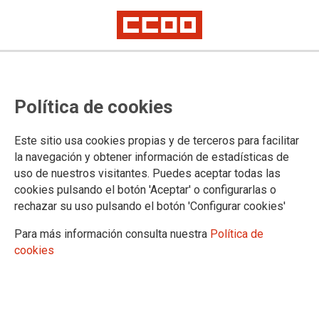
Política de cookies
Este sitio usa cookies propias y de terceros para facilitar
La Seguridad Social justifica la
la navegación y obtener información de estadísticas de
jubilación anticipada de
uso de nuestros visitantes. Puedes aceptar todas las
cookies pulsando el botón 'Aceptar' o configurarlas o
conductores profesionales por su
rechazar su uso pulsando el botón 'Configurar cookies'
alta mortalidad
Para más información consulta nuestra
Política de
cookies
Según CCOO, el informe sobre morbilidad y mortalidad
elaborado por la Dirección General de la Seguridad Social es
contundente y justifica plenamente la estimación de la
solicitud de aplicación de coeficientes reductores que