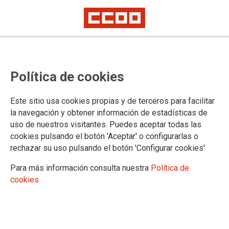
Política de cookies
Este sitio usa cookies propias y de terceros para facilitar
SEITT y el Ministerio de
la navegación y obtener información de estadísticas de
Transportes y Movilidad
uso de nuestros visitantes. Puedes aceptar todas las
cookies pulsando el botón 'Aceptar' o configurarlas o
Sostenible consuman el despido
rechazar su uso pulsando el botón 'Configurar cookies'
de 30 familias en la AP-7 de
Para más información consulta nuestra
Política de
Alicante con las indemnizaciones
cookies
mínimas
La empresa vetó por completo la propuesta de CCOO para reubicar a la
plantilla en otras empresas públicas del Ministerio de Transportes.