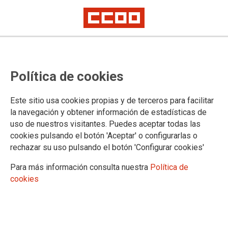
Política de cookies
Este sitio usa cookies propias y de terceros para facilitar
CAMPAÑAS
la navegación y obtener información de estadísticas de
Jubilación anticipada
uso de nuestros visitantes. Puedes aceptar todas las
Feministas. Imprescindibles
cookies pulsando el botón 'Aceptar' o configurarlas o
La Fatiga Mata
rechazar su uso pulsando el botón 'Configurar cookies'
Pioneras
Para más información consulta nuestra
Política de
Renovación Secciones Sindicales Estatales
cookies
Transporte social