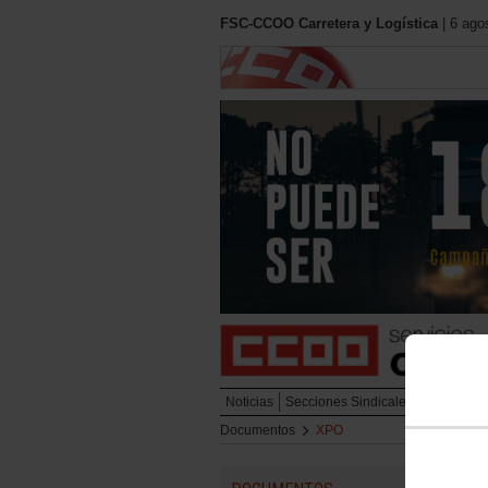
FSC-CCOO Carretera y Logística
| 6 ago
Noticias
Secciones Sindicales
Urbano
L
Documentos
XPO