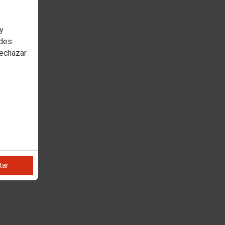
 y
edes
rechazar
tar