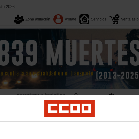
sto 2026.
Zona afiliación
Afiliate
Servicios
Ventajas pa
Aquí estamos
Federación
Territorios
Multimedia
ogística
Campañas
Formación
Documentos
Convenios