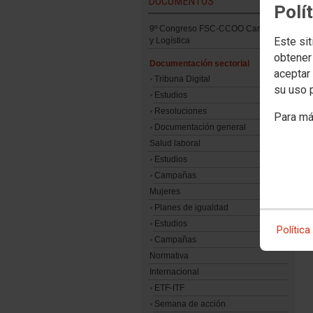
DOCUMENTOS
Polí
9º Congreso FSC-CCOO Carretera
Este sit
y Logística
obtener
Documentación sectorial
aceptar 
Tribuna Digital
su uso 
Estudios
Resoluciones
Para má
Documentación general
Salud laboral
Estudios
Campañas
Mujeres
Planes de igualdad
Estudios
Política
Campañas
Normativa
Internacional
ETF-ITF
Semana de acción