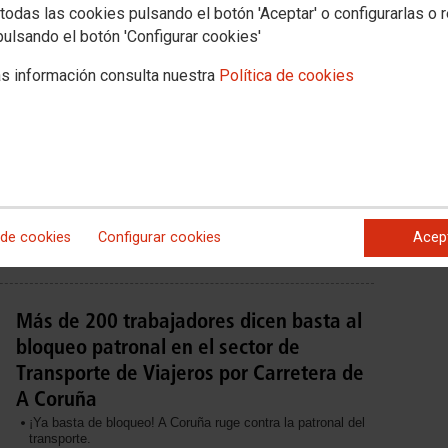
todas las cookies pulsando el botón 'Aceptar' o configurarlas o 
adas de Autolíneas Rubiocar en Cuenca, Toledo y Madrid para
a, denunciar incumplimientos de acuerdos y reforzar la
pulsando el botón 'Configurar cookies'
antizar el respeto a los derechos de la plantilla.
s información consulta nuestra
Política de cookies
El sector de carretera y logística de
CCOO de Catalunya convoca una
concentración en apoyo de la plantilla
de Marfina Bus
 de cookies
Configurar cookies
Acep
Más de 200 trabajadores dicen basta al
bloqueo patronal en el sector de
Transporte de Viajeros por Carretera de
A Coruña
¡Ya basta de bloqueo! A Coruña ruge contra la patronal del
transporte.