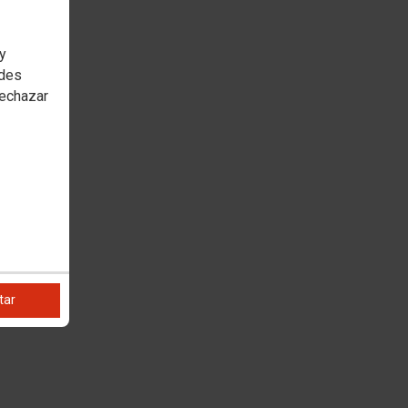
 y
edes
rechazar
tar