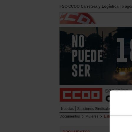
FSC-CCOO Carretera y Logística
| 6 ago
Noticias
Secciones Sindicales
Urbano
L
Documentos
Mujeres
Estudios