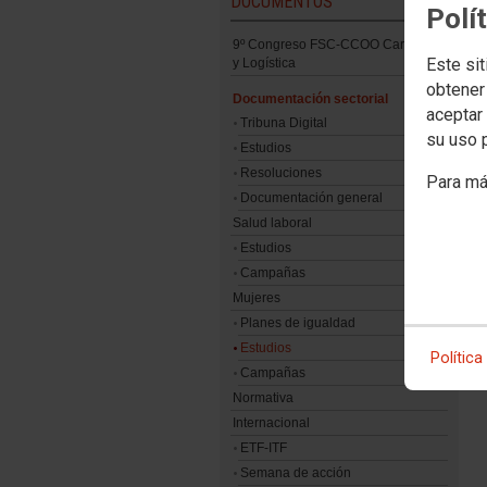
DOCUMENTOS
Polí
9º Congreso FSC-CCOO Carretera
Este sit
y Logística
obtener
Documentación sectorial
aceptar 
Tribuna Digital
su uso 
Estudios
Resoluciones
Para má
Documentación general
Salud laboral
Estudios
Campañas
Mujeres
Planes de igualdad
Estudios
Política
Campañas
Normativa
Internacional
ETF-ITF
Semana de acción