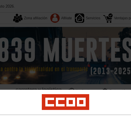
sto 2026.
Zona afiliación
Afiliate
Servicios
Ventajas pa
Aquí estamos
Federación
Territorios
Multimedia
ogística
Campañas
Formación
Documentos
Convenios