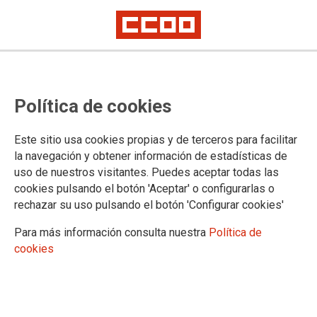
Política de cookies
04.04.2022
Este sitio usa cookies propias y de terceros para facilitar
DATOS SOBRE DESEMPLEO Y CONTRATACIÓN DE
la navegación y obtener información de estadísticas de
PROFESIONALES DE LA CONDUCCIÓN. FEBRERO DE 2022
uso de nuestros visitantes. Puedes aceptar todas las
cookies pulsando el botón 'Aceptar' o configurarlas o
Observatorio de las Ocupaciones del SEPE.
Información Mensual de Mercado detrabajo por
rechazar su uso pulsando el botón 'Configurar cookies'
ocupación.
Para más información consulta nuestra
Política de
Datos actualizados a febrero de 2022.
cookies
FUENTE: SEPE (Servicio de Empleo Público
Estatal).
Ver documento