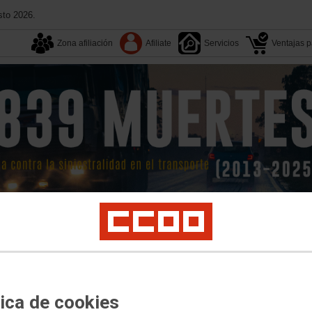
sto 2026.
Zona afiliación
Afiliate
Servicios
Ventajas pa
Aquí estamos
Federación
Territorios
Multimedia
ogística
Campañas
Formación
Documentos
Convenios
tica de cookies