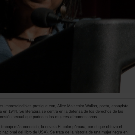
s imprescindibles prosigue con, Alice Malsenior Walker, poeta, ensayista,
a en 1944. Su literatura se centra en la defensa de los derechos de las
epresión sexual que padecen las mujeres afroamericanas.
 trabajo más conocido, la novela El color púrpura, por el que obtuvo el
 nacional del libro de USA). Se trata de la historia de una mujer negra en