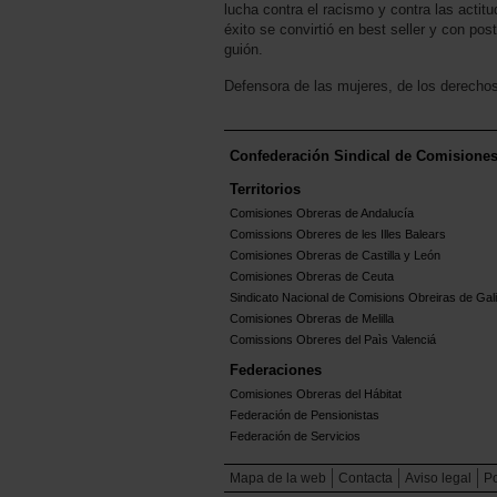
lucha contra el racismo y contra las actit
éxito se convirtió en best seller y con post
guión.
Defensora de las mujeres, de los derechos
Confederación Sindical de Comisione
Territorios
Comisiones Obreras de Andalucía
Comissions Obreres de les Illes Balears
Comisiones Obreras de Castilla y León
Comisiones Obreras de Ceuta
Sindicato Nacional de Comisions Obreiras de Gali
Comisiones Obreras de Melilla
Comissions Obreres del Paìs Valenciá
Federaciones
Comisiones Obreras del Hábitat
Federación de Pensionistas
Federación de Servicios
Mapa de la web
Contacta
Aviso legal
Po