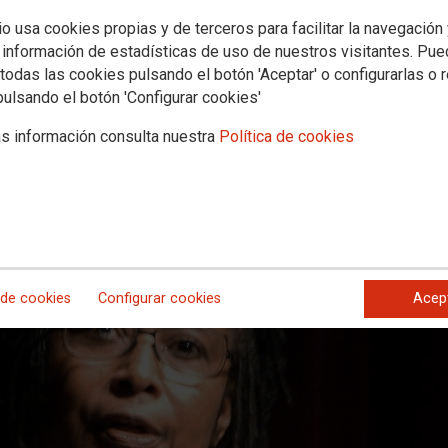
io usa cookies propias y de terceros para facilitar la navegación
 información de estadísticas de uso de nuestros visitantes. Pu
todas las cookies pulsando el botón 'Aceptar' o configurarlas o 
enes, personas realmente horribles. Eran muy misóginos y muy mezquin
pulsando el botón 'Configurar cookies'
e sufrían por ser negros".
s información consulta nuestra
Política de cookies
 de cookies
Configurar cookies
Acep