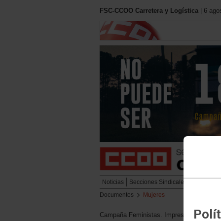
FSC-CCOO Carretera y Logística
| 6 ago
Noticias
Secciones Sindicales
Urbano
L
Documentos
Mujeres
Polí
Campaña Feministas. Imprescindibles