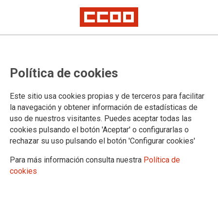
Política de cookies
Paquete de Movilidad
Este sitio usa cookies propias y de terceros para facilitar
Se aprueba el Paquete de
la navegación y obtener información de estadísticas de
uso de nuestros visitantes. Puedes aceptar todas las
Movilidad tras años de arduo
cookies pulsando el botón 'Aceptar' o configurarlas o
trabajo
rechazar su uso pulsando el botón 'Configurar cookies'
Para más información consulta nuestra
Política de
Un comienzo para combatir el dumping social
cookies
CCOO: el resultado final consigue reconducir gran parte de las iniciales
propuestas de modificación que eran lesivas
Las eurodiputadas y eurodiputados han emitido voto final
sobre el tan esperado Paquete de movilidad, una reforma