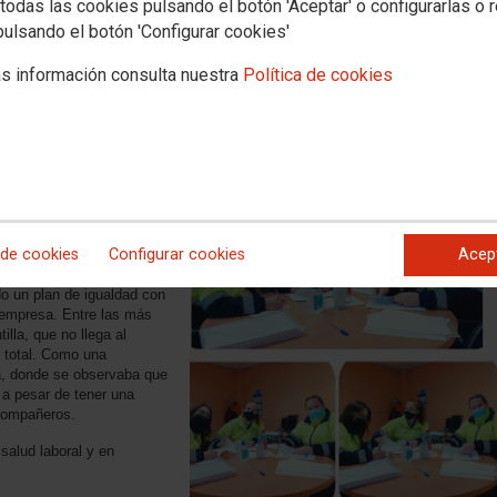
 igualdad de Factor 5
todas las cookies pulsando el botón 'Aceptar' o configurarlas o 
pulsando el botón 'Configurar cookies'
embros participativamente han logrado un buen acuerdo.
s información consulta nuestra
Política de cookies
Factor 5, empresa logística nacional con sede en Guadalajara, se produ
 marzo de 2021.
 902, publicados la RLT
ado el primer plan de
coso sexual y por razón de
 de cookies
Configurar cookies
Acep
o un plan de igualdad con
 empresa. Entre las más
lla, que no llega al
n total. Como una
a, donde se observaba que
 a pesar de tener una
 compañeros.
salud laboral y en