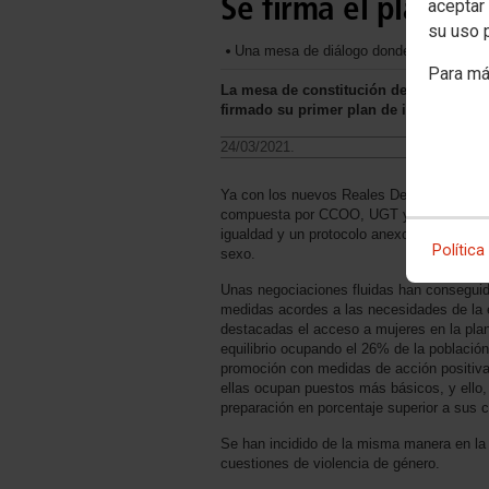
Se firma el plan de
aceptar 
su uso 
Una mesa de diálogo donde todos los mi
Para má
La mesa de constitución de la empresa 
firmado su primer plan de igualdad en
24/03/2021.
Ya con los nuevos Reales Decretos, 901 y
compuesta por CCOO, UGT y CGT, ha firm
igualdad y un protocolo anexo contra el a
Política
sexo.
Unas negociaciones fluidas han conseguid
medidas acordes a las necesidades de la
destacadas el acceso a mujeres en la planti
equilibrio ocupando el 26% de la població
promoción con medidas de acción positiv
ellas ocupan puestos más básicos, y ello,
preparación en porcentaje superior a sus
Se han incidido de la misma manera en la 
cuestiones de violencia de género.