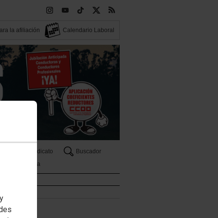
ra la afiliación
Calendario Laboral
Tu Sindicato
Buscador
Tribuna
 y
edes