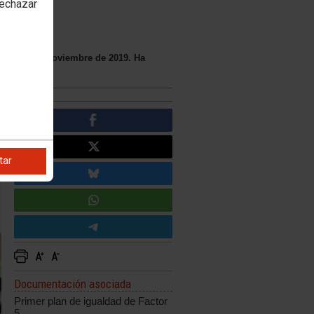
rechazar
jo el 28 de noviembre de 2019. Ha
tar
Documentación asociada
Primer plan de igualdad de Factor
5