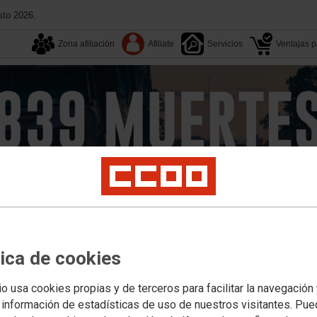
sto 2026.
Zona afiliación
Afiliate
Servicios
Ventajas pa
Aquí estamos
Federación
Territorios
Multimedia
tica de cookies
ogística
Campañas
Formación
Documentos
Convenios
ad
io usa cookies propias y de terceros para facilitar la navegación
 información de estadísticas de uso de nuestros visitantes. Pu