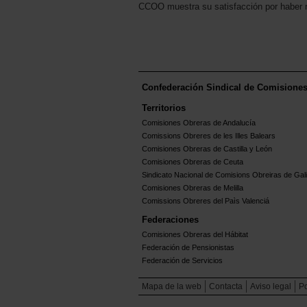
CCOO muestra su satisfacción por haber r
Confederación Sindical de Comisione
Territorios
Comisiones Obreras de Andalucía
Comissions Obreres de les Illes Balears
Comisiones Obreras de Castilla y León
Comisiones Obreras de Ceuta
Sindicato Nacional de Comisions Obreiras de Gali
Comisiones Obreras de Melilla
Comissions Obreres del Paìs Valenciá
Federaciones
Comisiones Obreras del Hábitat
Federación de Pensionistas
Federación de Servicios
Mapa de la web
Contacta
Aviso legal
Po