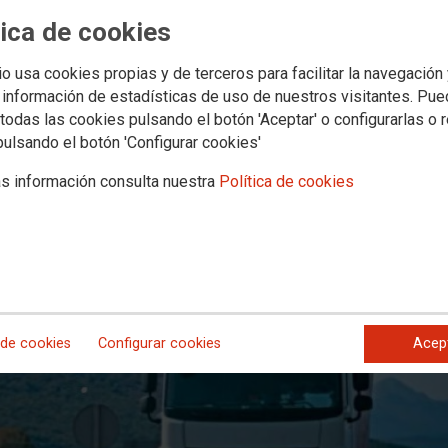
 de Salud y Siniestralidad en el tr
tica de cookies
io usa cookies propias y de terceros para facilitar la navegación
on múltiples factores de riesgo
 información de estadísticas de uso de nuestros visitantes. Pu
ica junto al Gabinete Técnico de la Federación Estatal FSC-CCOO, ha ela
todas las cookies pulsando el botón 'Aceptar' o configurarlas o 
te por carretera. Los datos, que corresponden al último año registrado, 2
pulsando el botón 'Configurar cookies'
án aportados por la Dirección General de Tráfico y por el Ministerio de Tr
s información consulta nuestra
Política de cookies
 de cookies
Configurar cookies
Acep