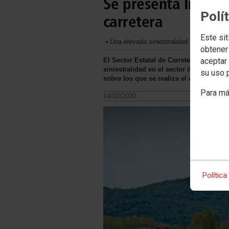
Se presenta Informe
Polí
carretera
Este sit
Una elevada siniestralidad se combina c
obtener
El Sector Estatal de Carretera y Logíst
aceptar 
siniestralidad en el sector del transpor
su uso 
sobre los que se realiza el estudio, est
Para má
14/02/2020.
Política