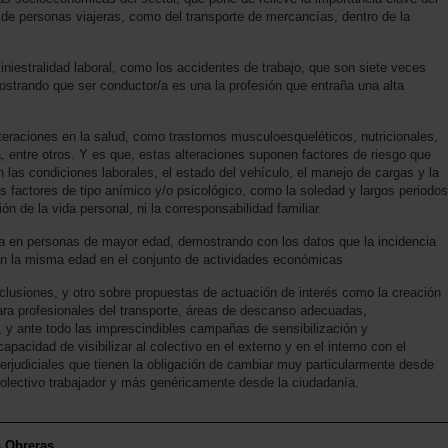
do de personas viajeras, como del transporte de mercancías, dentro de la
siniestralidad laboral, como los accidentes de trabajo, que son siete veces
ostrando que ser conductor/a es una la profesión que entraña una alta
teraciones en la salud, como trastornos musculoesqueléticos, nutricionales,
, entre otros. Y es que, estas alteraciones suponen factores de riesgo que
n las condiciones laborales, el estado del vehículo, el manejo de cargas y la
ros factores de tipo anímico y/o psicológico, como la soledad y largos periodos
ón de la vida personal, ni la corresponsabilidad familiar.
a en personas de mayor edad, demostrando con los datos que la incidencia
con la misma edad en el conjunto de actividades económicas
lusiones, y otro sobre propuestas de actuación de interés como la creación
ara profesionales del transporte, áreas de descanso adecuadas,
a, y ante todo las imprescindibles campañas de sensibilización y
apacidad de visibilizar al colectivo en el externo y en el interno con el
perjudiciales que tienen la obligación de cambiar muy particularmente desde
colectivo trabajador y más genéricamente desde la ciudadanía.
s Obreras