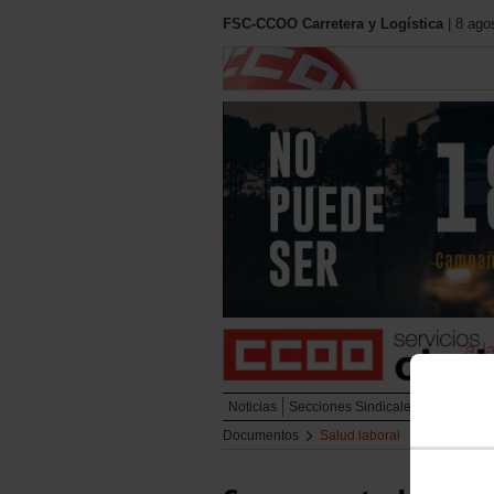
FSC-CCOO Carretera y Logística
| 8 ago
Noticias
Secciones Sindicales
Urbano
L
Documentos
Salud laboral