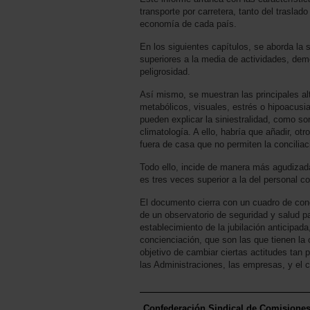
transporte por carretera, tanto del trasla
economía de cada país.
En los siguientes capítulos, se aborda la 
superiores a la media de actividades, dem
peligrosidad.
Así mismo, se muestran las principales al
metabólicos, visuales, estrés o hipoacusia
pueden explicar la siniestralidad, como so
climatología. A ello, habría que añadir, ot
fuera de casa que no permiten la conciliaci
Todo ello, incide de manera más agudizad
es tres veces superior a la del personal 
El documento cierra con un cuadro de conc
de un observatorio de seguridad y salud p
establecimiento de la jubilación anticipad
concienciación, que son las que tienen la c
objetivo de cambiar ciertas actitudes tan 
las Administraciones, las empresas, y el 
Confederación Sindical de Comisione