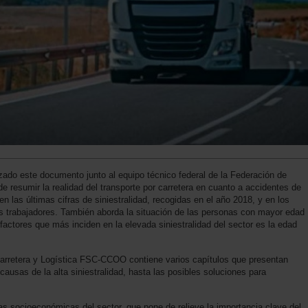
izado este documento junto al equipo técnico federal de la Federación de
de resumir la realidad del transporte por carretera en cuanto a accidentes de
en las últimas cifras de siniestralidad, recogidas en el año 2018, y en los
los trabajadores. También aborda la situación de las personas con mayor edad
 factores que más inciden en la elevada siniestralidad del sector es la edad
arretera y Logística FSC-CCOO contiene varios capítulos que presentan
 causas de la alta siniestralidad, hasta las posibles soluciones para
as socioeconómicas del sector, que pone de relieve la importancia clave del