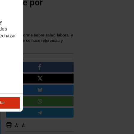
ansporte por
 y
edes
borado un informe sobre salud laboral y
rechazar
018, a los que se hace referencia y
abajo.
tar