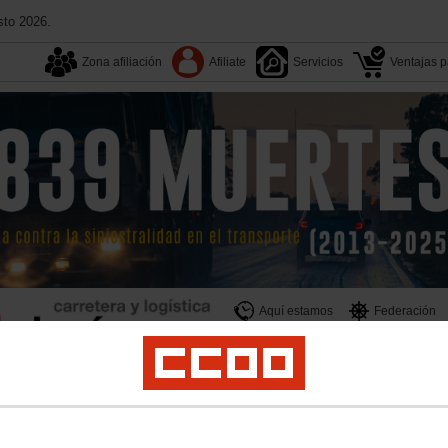
sto 2026.
Zona afiliación
Afiliate
Servicios
Ventajas pa
Aquí estamos
Federación
Territorios
Multimedia
ogística
Campañas
Formación
Documentos
Convenios