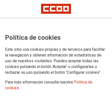
Política de cookies
Este sitio usa cookies propias y de terceros para facilitar
Mostrar: |
10
|
25
|
50
|
100
1 |
2 |
Siguiente
la navegación y obtener información de estadísticas de
Mostrando contenidos 1 a 10 de 16
uso de nuestros visitantes. Puedes aceptar todas las
14/04/2026. CCOO CONVOCA ELECCIONES EN LA
cookies pulsando el botón 'Aceptar' o configurarlas o
EMPRESA DE VTC CORVUS GALICIA SL
rechazar su uso pulsando el botón 'Configurar cookies'
Para más información consulta nuestra
Política de
03/03/2026. CCOO exige el cumplimiento de los
cookies
acuerdos laborales en Autolíneas Rubiocar y
refuerza su coordinación sindical